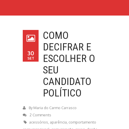
COMO
DECIFRAR E
30
ESCOLHER O
SET
SEU
CANDIDATO
POLÍTICO
By
Maria do Carmo Carrasco
2 Comments
acessórios
,
aparência
,
comportamento