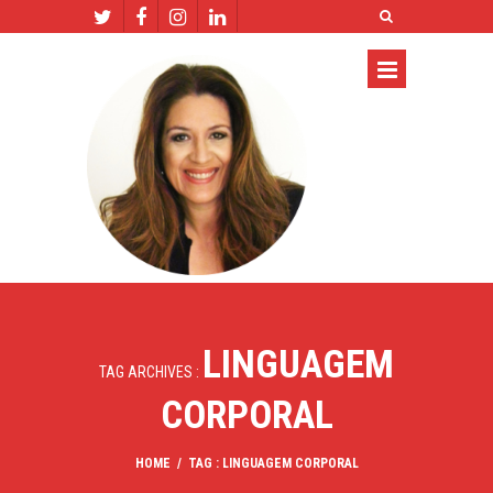
LINGUAGEM
TAG ARCHIVES :
CORPORAL
HOME
/
TAG : LINGUAGEM CORPORAL