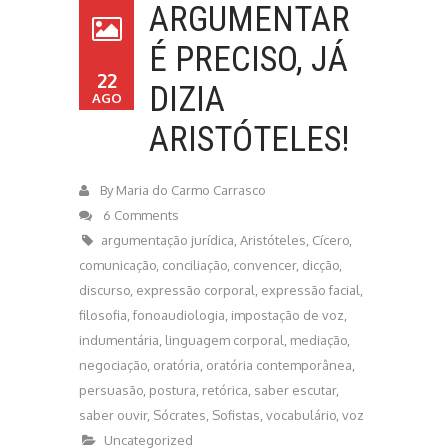
ARGUMENTAR
É PRECISO, JÁ
22
DIZIA
AGO
ARISTÓTELES!
By
Maria do Carmo Carrasco
6 Comments
argumentação jurídica
,
Aristóteles
,
Cícero
,
comunicação
,
conciliação
,
convencer
,
dicção
,
discurso
,
expressão corporal
,
expressão facial
,
filosofia
,
fonoaudiologia
,
impostação de voz
,
indumentária
,
linguagem corporal
,
mediação
,
negociação
,
oratória
,
oratória contemporânea
,
persuasão
,
postura
,
retórica
,
saber escutar
,
saber ouvir
,
Sócrates
,
Sofistas
,
vocabulário
,
voz
Uncategorized