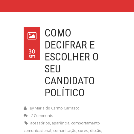
COMO
DECIFRAR E
30
ESCOLHER O
SET
SEU
CANDIDATO
POLÍTICO
By
Maria do Carmo Carrasco
2 Comments
acessórios
,
aparência
,
comportamento
comunicacional
,
comunicação
,
cores
,
dicção
,